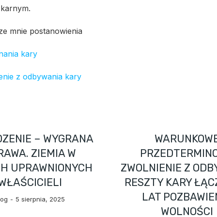
 karnym.
ze mnie postanowienia
nania kary
nie z odbywania kary
DZENIE – WYGRANA
WARUNKOW
RAWA. ZIEMIA W
PRZEDTERMIN
CH UPRAWNIONYCH
ZWOLNIENIE Z OD
WŁAŚCICIELI
RESZTY KARY ŁĄC
LAT POZBAWIE
log
5 sierpnia, 2025
WOLNOŚCI