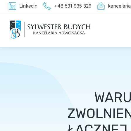
Linkedin
+48 531 935 329
kancelari
WARU
ZWOLNIEN
ŁĄCZNEJ 