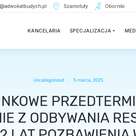
a@adwokatbudych.pl
Szamotuły
Oborniki
KANCELARIA
SPECJALIZACJA
MED
Uncategorized
5 marca, 2025
NKOWE PRZEDTERM
IE Z ODBYWANIA RE
2 LAT POZBAWIENIA