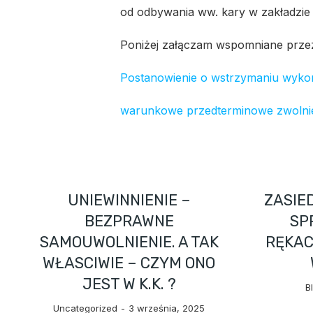
od odbywania ww. kary w zakładzie
Poniżej załączam wspomniane prze
Postanowienie o wstrzymaniu wyko
warunkowe przedterminowe zwolnie
UNIEWINNIENIE –
ZASIE
BEZPRAWNE
SP
SAMOUWOLNIENIE. A TAK
RĘKA
WŁASCIWIE – CZYM ONO
JEST W K.K. ?
B
Uncategorized
3 września, 2025