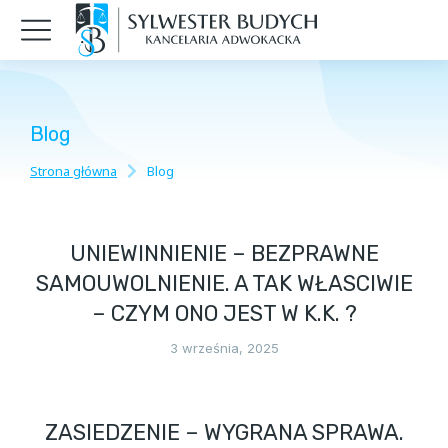
Blog
Strona główna
Blog
Jesteś tutaj:
UNIEWINNIENIE – BEZPRAWNE
SAMOUWOLNIENIE. A TAK WŁASCIWIE
– CZYM ONO JEST W K.K. ?
3 września, 2025
ZASIEDZENIE – WYGRANA SPRAWA.